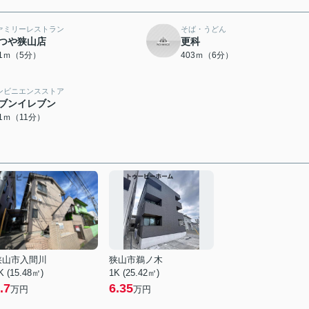
ァミリーレストラン
そば・うどん
つや狭山店
更科
51ｍ（5分）
403ｍ（6分）
ンビニエンスストア
ブンイレブン
01ｍ（11分）
狭山市入間川
狭山市鵜ノ木
K (15.48㎡)
1K (25.42㎡)
.7
6.35
万円
万円