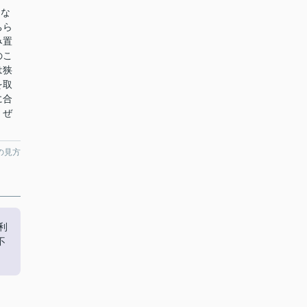
しな
ちら
み置
のこ
は狭
を取
に合
、ぜ
の見方
利
不