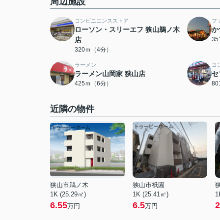
周辺施設
コンビニエンスストア
フ
ローソン・スリーエフ 狭山鵜ノ木
か
店
3
320ｍ（4分）
ラーメン
コ
ラーメン山岡家 狭山店
セ
425ｍ（6分）
8
近隣の物件
狭山市鵜ノ木
狭山市祇園
1K (25.29㎡)
1K (25.41㎡)
1
6.55
6.5
2
万円
万円