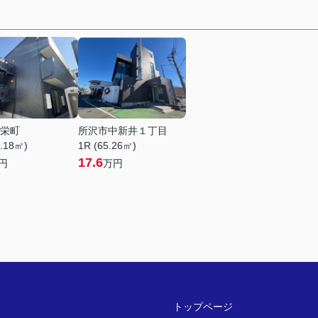
栄町
所沢市中新井１丁目
0.18㎡)
1R (65.26㎡)
17.6
円
万円
トップページ