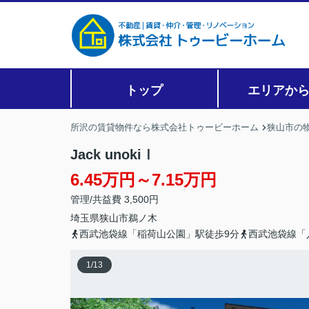
トップ
エリアか
所沢の賃貸物件なら株式会社トゥービーホーム
狭山市の
Jack unokiⅠ
6.45万円～7.15万円
管理/共益費 3,500円
埼玉県
狭山市
鵜ノ木
西武池袋線「稲荷山公園」駅徒歩9分
西武池袋線「
1
/
13