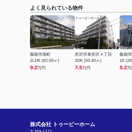
よく見られている物件
飯能市南町
所沢市東所沢４丁目
飯能市
2LDK (82.00㎡)
3DK (50.40㎡)
1K (2
9.2
7.5
5.2
万円
万円
万
株式会社 トゥービーホーム
〒359-1111