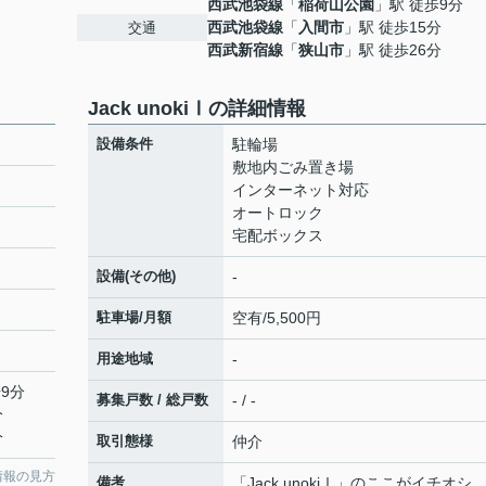
西武池袋線
「
稲荷山公園
」駅 徒歩9分
西武池袋線
「
入間市
」駅 徒歩15分
交通
西武新宿線
「
狭山市
」駅 徒歩26分
Jack unokiⅠの詳細情報
設備条件
駐輪場
敷地内ごみ置き場
インターネット対応
オートロック
宅配ボックス
設備(その他)
-
駐車場/月額
空有/5,500円
用途地域
-
9分
募集戸数 / 総戸数
- / -
分
分
取引態様
仲介
情報の見方
備考
「Jack unokiⅠ」のここがイチオシ