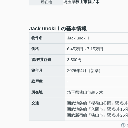
埼玉県
狭山市
鵜ノ木
所在地
Jack unokiⅠの基本情報
物件名
Jack unokiⅠ
価格
6.45万円～7.15万円
管理/共益費
3,500円
築年月
2026年4月（新築）
総戸数
-
所在地
埼玉県
狭山市
鵜ノ木
交通
西武池袋線
「
稲荷山公園
」駅 徒歩
西武池袋線
「
入間市
」駅 徒歩15
西武新宿線
「
狭山市
」駅 徒歩26