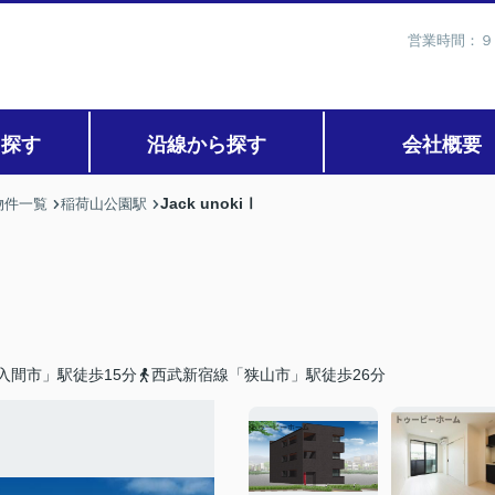
営業時間：９
ら探す
沿線から探す
会社概要
Jack unokiⅠ
物件一覧
稲荷山公園駅
入間市」駅徒歩15分
西武新宿線「狭山市」駅徒歩26分