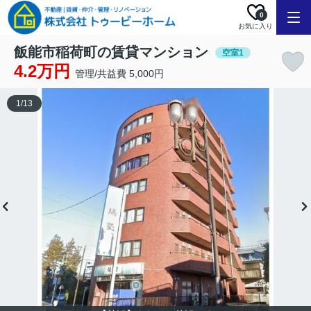
0
お気に入り
飯能市稲荷町の賃貸マンション
空室1
4.2万円
管理/共益費 5,000円
1
/
13