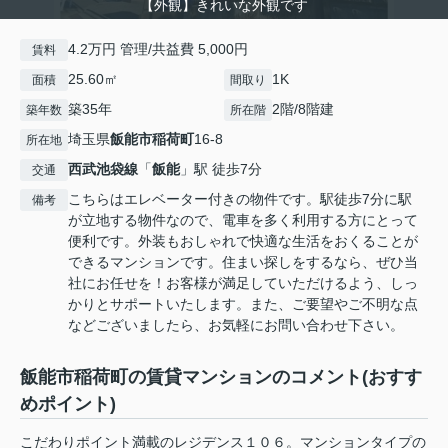
【外観】きれいな外観です
4.2万円 管理/共益費 5,000円
賃料
25.60㎡
1K
面積
間取り
築35年
2階/8階建
築年数
所在階
埼玉県
飯能市
稲荷町
16-8
所在地
西武池袋線
「
飯能
」駅 徒歩7分
交通
こちらはエレベーター付きの物件です。駅徒歩7分に駅
備考
が立地する物件なので、電車を多く利用する方にとって
便利です。外装もおしゃれで快適な生活をおくることが
できるマンションです。住まい探しをするなら、ぜひ当
社にお任せを！お客様が満足していただけるよう、しっ
かりとサポートいたします。また、ご要望やご不明な点
などございましたら、お気軽にお問い合わせ下さい。
飯能市稲荷町の賃貸マンションのコメント(おすす
めポイント)
こだわりポイント満載のレジデンス１０６。マンションタイプの