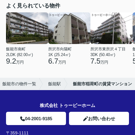
よく見られている物件
飯能市南町
所沢市向陽町
所沢市東所沢４丁目
2LDK (82.00㎡)
1K (25.24㎡)
3DK (50.40㎡)
1
9.2
6.7
7.5
万円
万円
万円
飯能市の物件一覧
飯能駅
飯能市稲荷町の賃貸マンション
株式会社 トゥービーホーム
04-2001-9185
お問い合わせ
〒359-1111