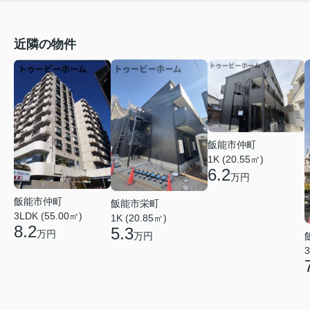
近隣の物件
飯能市仲町
1K (20.55㎡)
6.2
万円
飯能市仲町
飯能市栄町
3LDK (55.00㎡)
1K (20.85㎡)
8.2
5.3
万円
万円
3