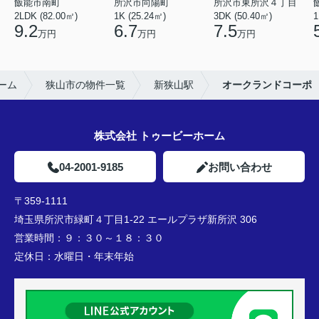
飯能市南町
所沢市向陽町
所沢市東所沢４丁目
2LDK (82.00㎡)
1K (25.24㎡)
3DK (50.40㎡)
1
9.2
6.7
7.5
万円
万円
万円
ーム
狭山市の物件一覧
新狭山駅
オークランドコーポ
株式会社 トゥービーホーム
04-2001-9185
お問い合わせ
〒359-1111
埼玉県所沢市緑町４丁目1-22 エールプラザ新所沢 306
営業時間：
９：３０～１８：３０
定休日：
水曜日・年末年始