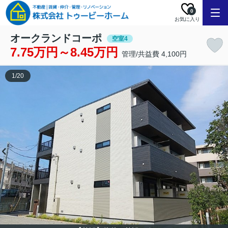
0
お気に入り
オークランドコーポ
空室4
7.75万円～8.45万円
管理/共益費 4,100円
1
/
20