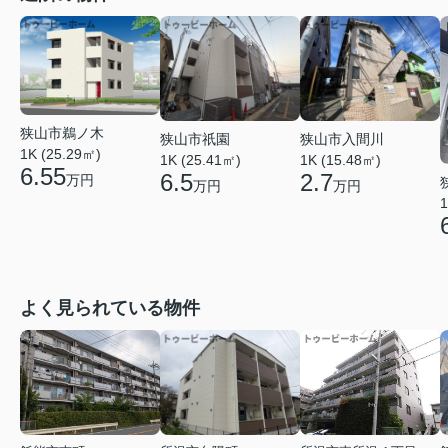
狭山市鵜ノ木
狭山市祇園
狭山市入間川
1K (25.29㎡)
1K (25.41㎡)
1K (15.48㎡)
6.55
6.5
2.7
万円
万円
万円
1
よく見られている物件