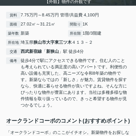
【外観】物件の外観です
7.75万円～8.45万円 管理/共益費 4,100円
賃料
27.02㎡～31.21㎡
1K
面積
間取り
新築
1階/3階建
築年数
所在階
埼玉県
狭山市
大字東三ツ木
４１３－２
所在地
西武新宿線
「
新狭山
」駅 徒歩4分
交通
徒歩4分で駅にアクセスできる物件です。住む人のこと
備考
も考えられている満足度の高いアパートです。利便性の
高い設備も充実した、高ニーズな令和8年築の物件で
す。新築ならではの「新しさ」が魅力。賃貸物件を探す
なら、快適に暮らせる物件が良いですよね。そんな方に
ぴったりな物件が豊富にあります。当社は多種多様な物
件情報を取り扱っているので、きっと希望する物件が見
つかるでしょう。
オークランドコーポのコメント(おすすめポイント)
「オークランドコーポ」のここがイチオシ。新築物件をお探しな