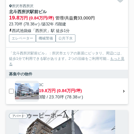
所沢市西所沢
北斗西所沢駅前ビル
19.8
万円 (0.84万円/坪)
管理/共益費33,000円
23.70坪 (78.38㎡) /築32年 /5階建
西武池袋線「西所沢」駅 徒歩1分
エレベーター
機械警備
公共下水
「北斗西所沢駅前ビル」：所沢市エリアの新居にピッタリ。周辺には、
徒歩1分で利用できる駅があります。2つの沿線をご利用可能...
もっと見
る
募集中の物件
3C
19.8万円 (0.84万円/坪)
3階 / 23.70坪 (78.38㎡)
アパート