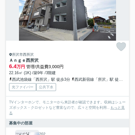
所沢市西所沢
Ａｎｇｅ西所沢
6.4
万円
管理/共益費3,000円
22.16㎡ (1K) /築9年 /3階建
西武池袋線「西所沢」駅 徒歩3分
西武新宿線「所沢」駅 徒歩19分
光ファイバー
公共下水
TVインターホンで、モニターから来訪者が確認できます。収納はシュー
ズボックス・クロゼットなど豊富なので、広々と空間を利用...
もっと見
る
募集中の部屋
202