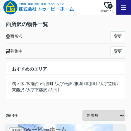
0
お気に入り
西所沢の物件一覧
西所沢
変更
募集中
変更
おすすめのエリア
鵜ノ木
/
広瀬台
/
仙波町
/
大字松郷
/
祇園
/
喜多町
/
大字笠幡
/
東藤沢
/
大字下藤沢
/
入間川
3
棟
4
件
事務所