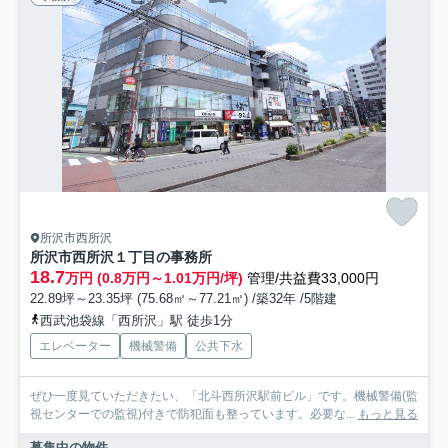
所沢市西所沢
所沢市西所沢１丁目の事務所
18.7
万円 (0.8万円～1.01万円/坪)
管理/共益費33,000円
22.89坪～23.35坪 (75.68㎡～77.21㎡) /築32年 /5階建
西武池袋線「西所沢」駅 徒歩1分
エレベーター
機械警備
公共下水
ぜひ一度見ていただきたい、「北斗西所沢駅前ビル」です。機械警備(監
視センターでの監視)付きで防犯面も整っています。必要な...
もっと見る
募集中の物件