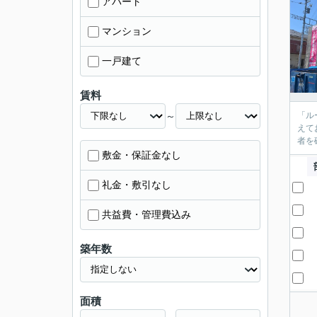
アパート
マンション
一戸建て
賃料
～
「ル
えて
者を
敷金・保証金なし
礼金・敷引なし
共益費・管理費込み
築年数
面積