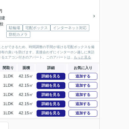
円
2階建
学校
駐輪場
宅配ボックス
インターネット対応
防犯カメラ
ことができるため、時間調整の手間が省ける宅配ボックスを備
特有の臭いを防げます。直接会わずにインターホン越しに来訪
るエアコン付きのアパート。このアパートは...
もっと見る
間取り
面積
詳細
お気に入り
1LDK
42.15㎡
詳細を見る
追加する
1LDK
42.15㎡
詳細を見る
追加する
1LDK
42.15㎡
詳細を見る
追加する
1LDK
42.15㎡
詳細を見る
追加する
1LDK
42.15㎡
詳細を見る
追加する