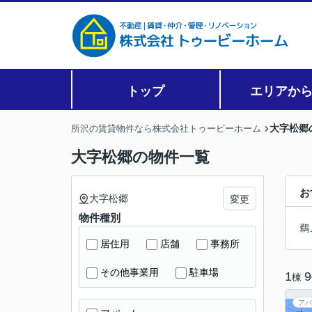
トップ
エリアか
大字松郷
所沢の賃貸物件なら株式会社トゥービーホーム
大字松郷の物件一覧
お
大字松郷
変更
物件種別
鵜
居住用
店舗
事務所
その他事業用
駐車場
1
9
棟
アパ