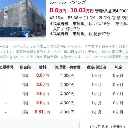
ルーラル パインズ
8.6
10.03
万円～
万円
管理/共益費4,000
42.15㎡～55.66㎡ (1LDK～2LDK) /新築 /
武蔵野線
「
東所沢
」駅 バス16分 「東中
入口」 停歩7分
武蔵野線
「
東所沢
」駅 徒歩27分
ーラル パインズ」：所沢市エリアの新居にピッタリ。不在時でも荷物を受け取る
おります。浴室乾燥機を設置していので、雨の日など外に干せない時でも部屋干し
確認できるので、トラブルの事前回避にも繋がります。スイッチ一つで温度管理でき
部屋番号
所在階
賃料
管理費・共益費
敷金/保証金
礼金
8.6
-
1階
4,000円
1ヶ月
0ヶ月
万円
8.6
-
1階
4,000円
1ヶ月
0ヶ月
万円
8.6
-
1階
4,000円
1ヶ月
0ヶ月
万円
8.6
-
1階
4,000円
1ヶ月
0ヶ月
万円
8.81
-
1階
4,000円
1ヶ月
0ヶ月
万円
すべて見る（全9件）