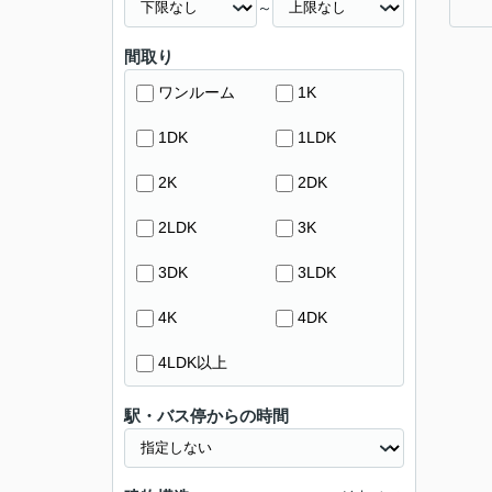
～
間取り
ワンルーム
1K
1DK
1LDK
2K
2DK
2LDK
3K
3DK
3LDK
4K
4DK
4LDK以上
駅・バス停からの時間