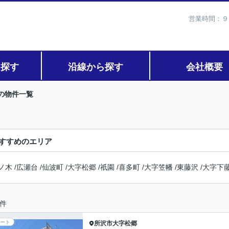
営業時間：９
ら探す
沿線から探す
会社概要
の物件一覧
すすめのエリア
ノ木
/
広瀬台
/
仙波町
/
大字松郷
/
祇園
/
喜多町
/
大字笠幡
/
東藤沢
/
大字下
件
ート
所沢市
大字松郷