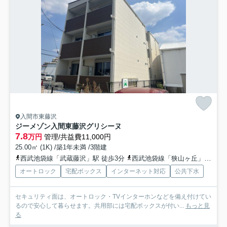
入間市東藤沢
ジーメゾン入間東藤沢グリシーヌ
7.8
万円
管理/共益費11,000円
25.00㎡ (1K) /築1年未満 /3階建
西武池袋線「武蔵藤沢」駅 徒歩3分
西武池袋線「狭山ヶ丘」駅 徒歩20分
オートロック
宅配ボックス
インターネット対応
公共下水
セキュリティ面は、オートロック・TVインターホンなどを備え付けてい
るので安心して暮らせます。共用部には宅配ボックスが付い...
もっと見
る