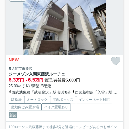
NEW
入間市東藤沢
ジーメゾン入間東藤沢ルーチェ
6.3
6.5
万円～
万円
管理/共益費5,000円
25.00㎡ (1K) /新築 /3階建
西武池袋線「武蔵藤沢」駅 徒歩8分
西武新宿線「入曽」駅 徒歩23分
駐輪場
オートロック
宅配ボックス
インターネット対応
敷地内ごみ置き場
バイク置場あり
新築
100ローソン武蔵藤沢まで徒歩3分と近場にコンビニがあるのもポイン