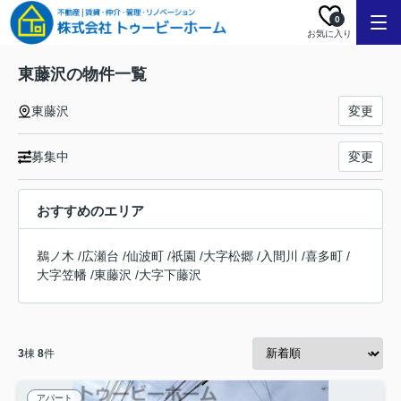
0
お気に入り
東藤沢の物件一覧
東藤沢
変更
募集中
変更
おすすめのエリア
鵜ノ木
/
広瀬台
/
仙波町
/
祇園
/
大字松郷
/
入間川
/
喜多町
/
大字笠幡
/
東藤沢
/
大字下藤沢
3
棟
8
件
アパート