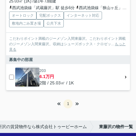
25.03㎡ (1K) /築1年 /3階建
西武池袋線「武蔵藤沢」駅 徒歩6分
西武池袋線「狭山ヶ丘」駅 徒歩22分
オートロック
宅配ボックス
インターネット対応
敷地内ごみ置き場
公共下水
こだわりポイント満載のジーメゾン入間東藤沢。こだわりポイント満載
のジーメゾン入間東藤沢。収納はシューズボックス・クロゼッ...
もっと
見る
募集中の部屋
203
6.1万円
2階 / 25.03㎡ / 1K
1
所沢の賃貸物件なら株式会社トゥービーホーム
東藤沢の物件一覧