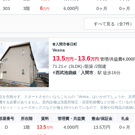
6
303
3階
6,000円
0ヶ月
0ヶ月
万円
すべて見る（全7件）
ス
入間市
春日町
Vesna
13.5
13.6
万円～
万円
管理/共益費4,000
71.21㎡ (3LDK) /新築 /2階建
西武池袋線
「
入間市
」駅 徒歩16分
活を失敗せず、スタートさせたいならこちらの「Vesna」はいかがでしょうか。
機する必要がありません。室内設備は洗面所独立・浴室乾燥機などが揃っているの
ロゼット・シューズボックスなどが備え付けられているので、衣類や日用品の収納に重
部屋番号
所在階
賃料
管理費・共益費
敷金/保証金
礼金
13.5
D
1階
4,000円
13.5万円
0ヶ月
万円