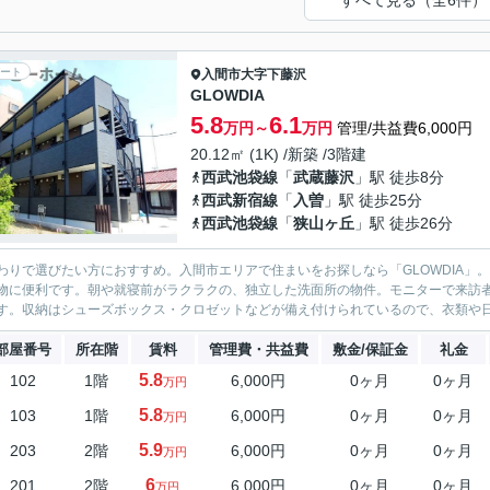
すべて見る（全6件）
ート
入間市
大字下藤沢
GLOWDIA
5.8
6.1
万円～
万円
管理/共益費6,000円
20.12㎡ (1K) /新築 /3階建
西武池袋線
「
武蔵藤沢
」駅 徒歩8分
西武新宿線
「
入曽
」駅 徒歩25分
西武池袋線
「
狭山ヶ丘
」駅 徒歩26分
わりで選びたい方におすすめ。入間市エリアで住まいをお探しなら「GLOWDIA」。
物に便利です。朝や就寝前がラクラクの、独立した洗面所の物件。モニターで来訪
す。収納はシューズボックス・クロゼットなどが備え付けられているので、衣類や日用
部屋番号
所在階
賃料
管理費・共益費
敷金/保証金
礼金
5.8
102
1階
6,000円
0ヶ月
0ヶ月
万円
5.8
103
1階
6,000円
0ヶ月
0ヶ月
万円
5.9
203
2階
6,000円
0ヶ月
0ヶ月
万円
6
201
2階
6,000円
0ヶ月
0ヶ月
万円