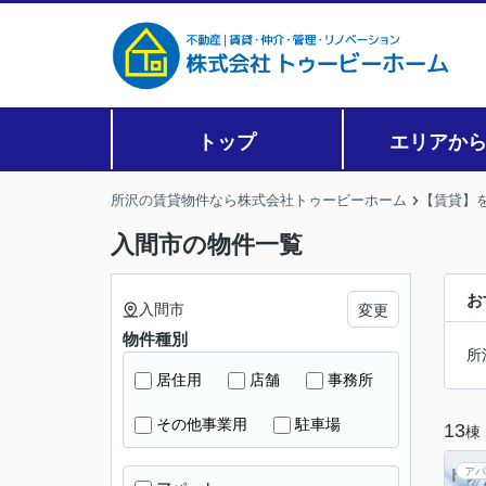
トップ
エリアか
所沢の賃貸物件なら株式会社トゥービーホーム
【賃貸】
入間市の物件一覧
お
入間市
変更
物件種別
所
居住用
店舗
事務所
その他事業用
駐車場
13
棟
アパ