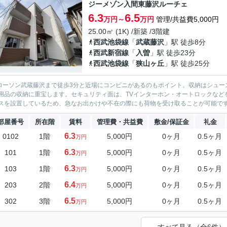
ジーメゾン入間東藤沢ルーチェ
6.3
6.5
万円～
万円
管理/共益費5,000円
25.00㎡ (1K) /新築 /3階建
西武池袋線
「
武蔵藤沢
」駅 徒歩8分
西武新宿線
「
入曽
」駅 徒歩23分
西武池袋線
「
狭山ヶ丘
」駅 徒歩25分
0ローソン武蔵藤沢まで徒歩3分と近場にコンビニがあるのもポイント。収納はシュ
用品の収納に重宝します。セキュリティ面は、TVインターホン・オートロックなど
スを設置しているため、急なお出かけや不在の際にも荷物を受け取ることが可能です。
部屋番号
所在階
賃料
管理費・共益費
敷金/保証金
礼金
6.3
0102
1階
5,000円
0ヶ月
0.5ヶ月
万円
6.3
101
1階
5,000円
0ヶ月
0.5ヶ月
万円
6.3
103
1階
5,000円
0ヶ月
0.5ヶ月
万円
6.4
203
2階
5,000円
0ヶ月
0.5ヶ月
万円
6.5
302
3階
5,000円
0ヶ月
0.5ヶ月
万円