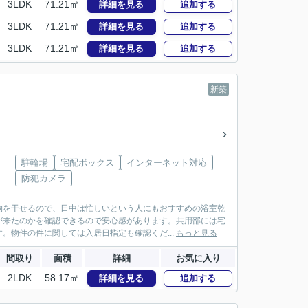
3LDK
71.21㎡
詳細を見る
追加する
3LDK
71.21㎡
詳細を見る
追加する
3LDK
71.21㎡
詳細を見る
追加する
新築
駐輪場
宅配ボックス
インターネット対応
防犯カメラ
物を干せるので、日中は忙しいという人にもおすすめの浴室乾
が来たのかを確認できるので安心感があります。共用部には宅
。物件の件に関しては入居日指定も確認くだ...
もっと見る
間取り
面積
詳細
お気に入り
2LDK
58.17㎡
詳細を見る
追加する