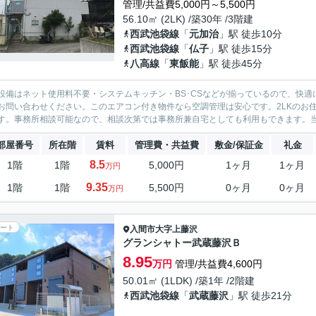
管理/共益費5,000円～5,500円
56.10㎡ (2LK) /築30年 /3階建
西武池袋線
「
元加治
」駅 徒歩10分
西武池袋線
「
仏子
」駅 徒歩15分
八高線
「
東飯能
」駅 徒歩45分
設備はネット使用料不要・システムキッチン・BS･CSなどが揃っているので、快
お問い合わせください。このエアコン付き物件なら空調管理は安心です。2LKのお
す。事務所相談可能なので、相談次第では事務所兼自宅としても利用もできます。当社
部屋番号
所在階
賃料
管理費・共益費
敷金/保証金
礼金
8.5
1階
1階
5,000円
1ヶ月
1ヶ月
万円
9.35
1階
1階
5,500円
0ヶ月
0ヶ月
万円
ート
入間市
大字上藤沢
グランシャトー武蔵藤沢Ｂ
8.95
万円
管理/共益費4,600円
50.01㎡ (1LDK) /築1年 /2階建
西武池袋線
「
武蔵藤沢
」駅 徒歩21分