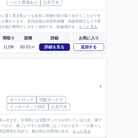
バイク置場あり
公共下水
外に置く置き配よりも安全に荷物の受け取りを行うことができ
にも繋がります。室内設備は浴室乾燥機・洗面所独立など大変
き物の整理がしやすく便利です。駐輪場付き...
もっと見る
間取り
面積
詳細
お気に入り
1LDK
50.01㎡
詳細を見る
追加する
オートロック
宅配ボックス
インターネット対応
公共下水
暮らせます。共用部には宅配ボックスが付いているため、家で
っており、過ごしやすいお部屋になっております。一人暮らし
辺環境も良好で、魅力的な住環境のある...
もっと見る