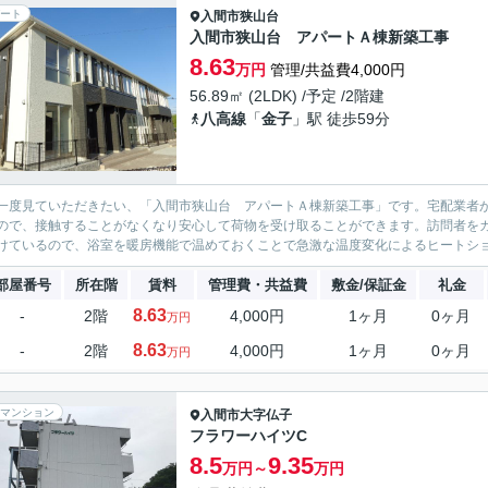
ート
入間市
狭山台
入間市狭山台 アパートＡ棟新築工事
8.63
万円
管理/共益費4,000円
56.89㎡ (2LDK) /予定 /2階建
八高線
「
金子
」駅 徒歩59分
一度見ていただきたい、「入間市狭山台 アパートＡ棟新築工事」です。宅配業者
ので、接触することがなくなり安心して荷物を受け取ることができます。訪問者をカ
けているので、浴室を暖房機能で温めておくことで急激な温度変化によるヒートショ
部屋番号
所在階
賃料
管理費・共益費
敷金/保証金
礼金
8.63
-
2階
4,000円
1ヶ月
0ヶ月
万円
8.63
-
2階
4,000円
1ヶ月
0ヶ月
万円
マンション
入間市
大字仏子
フラワーハイツC
8.5
9.35
万円～
万円