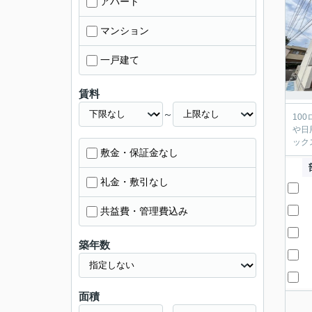
アパート
マンション
一戸建て
賃料
～
10
や日
ック
敷金・保証金なし
礼金・敷引なし
共益費・管理費込み
築年数
面積