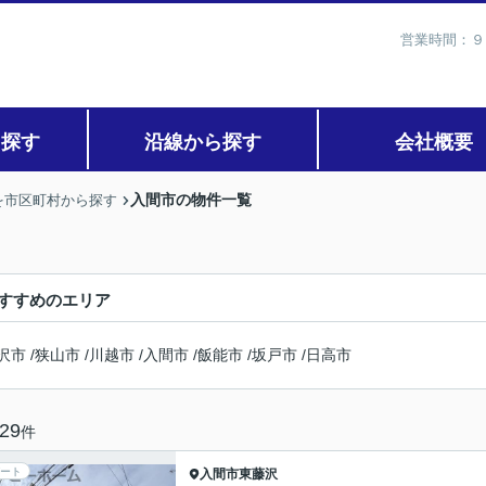
営業時間：９
ら探す
沿線から探す
会社概要
入間市の物件一覧
を市区町村から探す
すすめのエリア
沢市
/
狭山市
/
川越市
/
入間市
/
飯能市
/
坂戸市
/
日高市
29
件
ート
入間市
東藤沢