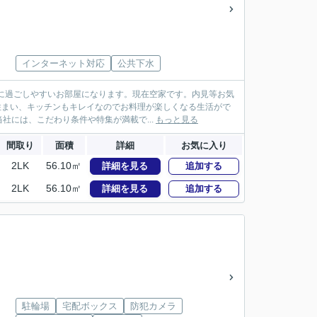
インターネット対応
公共下水
適に過ごしやすいお部屋になります。現在空家です。内見等お気
住まい、キッチンもキレイなのでお料理が楽しくなる生活がで
には、こだわり条件や特集が満載で...
もっと見る
間取り
面積
詳細
お気に入り
2LK
56.10㎡
詳細を見る
追加する
2LK
56.10㎡
詳細を見る
追加する
駐輪場
宅配ボックス
防犯カメラ