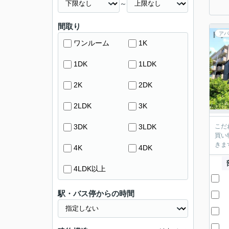
～
間取り
アパ
ワンルーム
1K
1DK
1LDK
2K
2DK
2LDK
3K
3DK
3LDK
こだ
買い
きま
4K
4DK
4LDK以上
駅・バス停からの時間