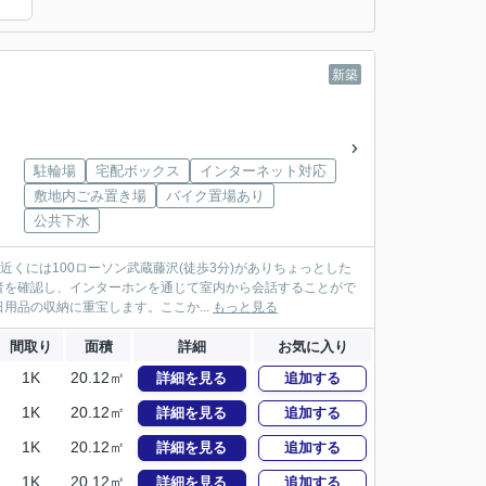
新築
駐輪場
宅配ボックス
インターネット対応
敷地内ごみ置き場
バイク置場あり
公共下水
近くには100ローソン武蔵藤沢(徒歩3分)がありちょっとした
者を確認し、インターホンを通じて室内から会話することがで
品の収納に重宝します。ここか...
もっと見る
間取り
面積
詳細
お気に入り
1K
20.12㎡
詳細を見る
追加する
1K
20.12㎡
詳細を見る
追加する
1K
20.12㎡
詳細を見る
追加する
1K
20.12㎡
詳細を見る
追加する