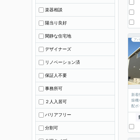
楽器相談
陽当り良好
閑静な住宅地
アパ
デザイナーズ
リノベーション済
保証人不要
事務所可
新着
燥機
２人入居可
配ボ
バリアフリー
分割可