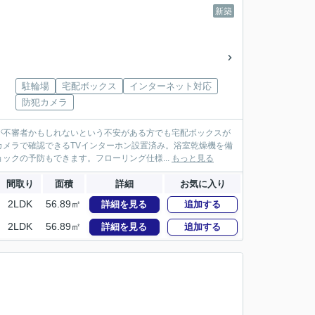
新築
駐輪場
宅配ボックス
インターネット対応
防犯カメラ
が不審者かもしれないという不安がある方でも宅配ボックスが
メラで確認できるTVインターホン設置済み。浴室乾燥機を備
ックの予防もできます。フローリング仕様...
もっと見る
間取り
面積
詳細
お気に入り
2LDK
56.89㎡
詳細を見る
追加する
2LDK
56.89㎡
詳細を見る
追加する