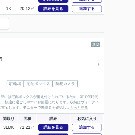
1K
20.12㎡
詳細を見る
追加する
新築
円
駐輪場
宅配ボックス
防犯カメラ
共用部には宅配ボックスが備え付けられているため、家で何時間
で、快適に過ごしやすいお部屋になります。収納はウォークイ
宝します。モニターで来訪者を確認し...
もっと見る
間取り
面積
詳細
お気に入り
3LDK
71.21㎡
詳細を見る
追加する