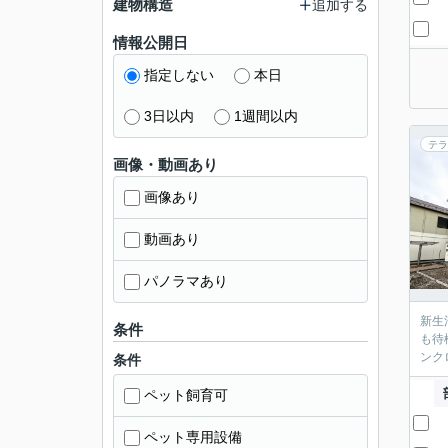
建物構造
追加する
情報公開日
指定しない
本日
3日以内
1週間以内
テラ
画像・動画あり
画像あり
動画あり
パノラマあり
新生
条件
も待
ンク
条件
ペット飼育可
ペット専用設備