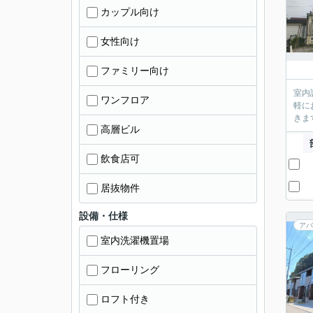
カップル向け
女性向け
ファミリー向け
室内
ワンフロア
軽に
きま
高層ビル
飲食店可
居抜物件
設備・仕様
アパ
室内洗濯機置場
フローリング
ロフト付き