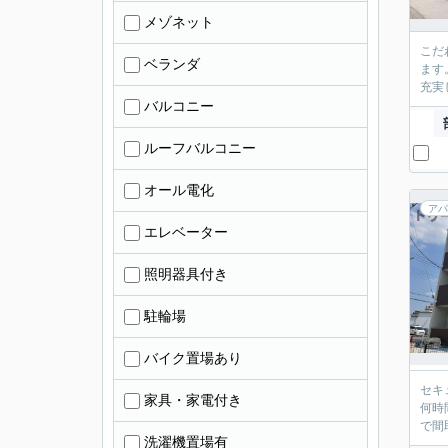
メゾネット
こだ
ベランダ
ます
充実
バルコニー
ルーフバルコニー
オール電化
アパ
エレベーター
照明器具付き
駐輪場
バイク置場あり
セキ
家具・家電付き
何時
で間
洗濯機置場有