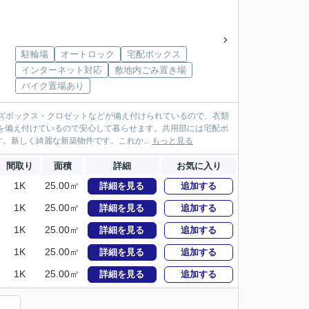
駐輪場
オートロック
宅配ボックス
インターネット対応
敷地内ごみ置き場
バイク置場あり
ーズボックス・クロゼットなどが備え付けられているので、衣類
を備え付けているので安心して暮らせます。共用部には宅配ボ
新しく綺麗な新築物件です。これか...
もっと見る
間取り
面積
詳細
お気に入り
1K
25.00㎡
詳細を見る
追加する
1K
25.00㎡
詳細を見る
追加する
1K
25.00㎡
詳細を見る
追加する
1K
25.00㎡
詳細を見る
追加する
1K
25.00㎡
詳細を見る
追加する