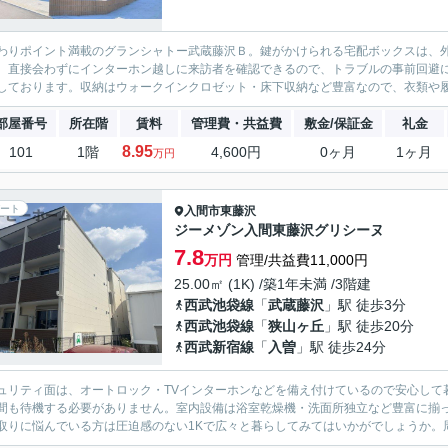
わりポイント満載のグランシャトー武蔵藤沢Ｂ。鍵がかけられる宅配ボックスは、
。直接会わずにインターホン越しに来訪者を確認できるので、トラブルの事前回避
しております。収納はウォークインクロゼット・床下収納など豊富なので、衣類や履
部屋番号
所在階
賃料
管理費・共益費
敷金/保証金
礼金
8.95
101
1階
4,600円
0ヶ月
1ヶ月
万円
ート
入間市
東藤沢
ジーメゾン入間東藤沢グリシーヌ
7.8
万円
管理/共益費11,000円
25.00㎡ (1K) /築1年未満 /3階建
西武池袋線
「
武蔵藤沢
」駅 徒歩3分
西武池袋線
「
狭山ヶ丘
」駅 徒歩20分
西武新宿線
「
入曽
」駅 徒歩24分
ュリティ面は、オートロック・TVインターホンなどを備え付けているので安心して
間も待機する必要がありません。室内設備は浴室乾燥機・洗面所独立など豊富に揃
取りに悩んでいる方は圧迫感のない1Kで広々と暮らしてみてはいかがでしょうか。周