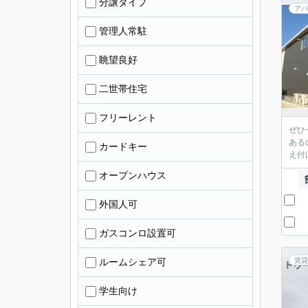
分譲タイプ
アパ
管理人常駐
眺望良好
二世帯住宅
フリーレント
ぜひ
ある
カードキー
え付
オープンハウス
外国人可
ガスコンロ設置可
ルームシェア可
賃貸
学生向け