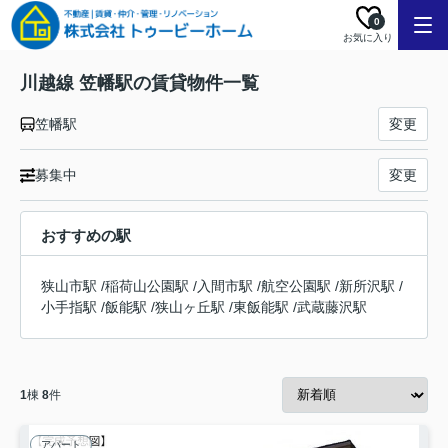
0
お気に入り
川越線 笠幡駅の賃貸物件一覧
笠幡駅
変更
募集中
変更
おすすめの駅
狭山市駅
/
稲荷山公園駅
/
入間市駅
/
航空公園駅
/
新所沢駅
/
小手指駅
/
飯能駅
/
狭山ヶ丘駅
/
東飯能駅
/
武蔵藤沢駅
1
棟
8
件
アパート