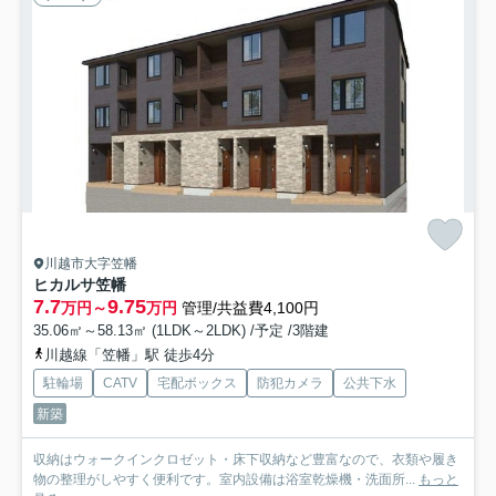
川越市大字笠幡
ヒカルサ笠幡
7.7
9.75
万円～
万円
管理/共益費4,100円
35.06㎡～58.13㎡ (1LDK～2LDK) /予定 /3階建
川越線「笠幡」駅 徒歩4分
駐輪場
CATV
宅配ボックス
防犯カメラ
公共下水
新築
収納はウォークインクロゼット・床下収納など豊富なので、衣類や履き
物の整理がしやすく便利です。室内設備は浴室乾燥機・洗面所...
もっと