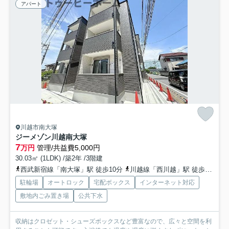
アパート
川越市南大塚
ジーメゾン川越南大塚
7
万円
管理/共益費5,000円
30.03㎡ (1LDK) /築2年 /3階建
西武新宿線「南大塚」駅 徒歩10分
川越線「西川越」駅 徒歩40分
駐輪場
オートロック
宅配ボックス
インターネット対応
敷地内ごみ置き場
公共下水
収納はクロゼット・シューズボックスなど豊富なので、広々と空間を利