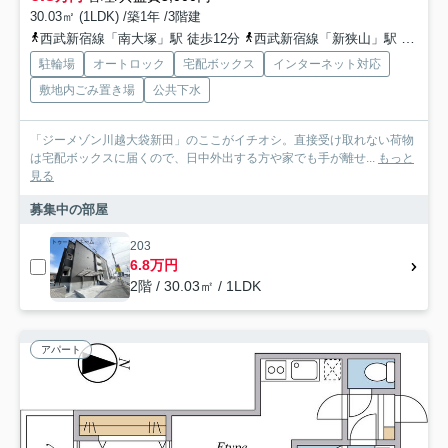
30.03㎡ (1LDK) /築1年 /3階建
西武新宿線「南大塚」駅 徒歩12分
西武新宿線「新狭山」駅 徒歩33分
駐輪場
オートロック
宅配ボックス
インターネット対応
敷地内ごみ置き場
公共下水
「ジーメゾン川越大袋新田」のここがイチオシ。直接受け取れない荷物
は宅配ボックスに届くので、日中外出する方や家でも手が離せ...
もっと
見る
募集中の部屋
203
6.8万円
2階 / 30.03㎡ / 1LDK
アパート