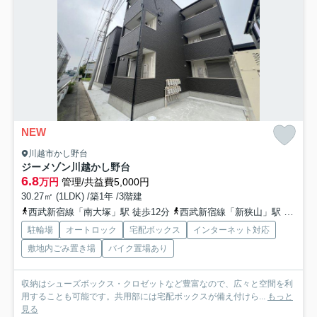
NEW
川越市かし野台
ジーメゾン川越かし野台
6.8
万円
管理/共益費5,000円
30.27㎡ (1LDK) /築1年 /3階建
西武新宿線「南大塚」駅 徒歩12分
西武新宿線「新狭山」駅 徒歩29分
駐輪場
オートロック
宅配ボックス
インターネット対応
敷地内ごみ置き場
バイク置場あり
収納はシューズボックス・クロゼットなど豊富なので、広々と空間を利
用することも可能です。共用部には宅配ボックスが備え付けら...
もっと
見る