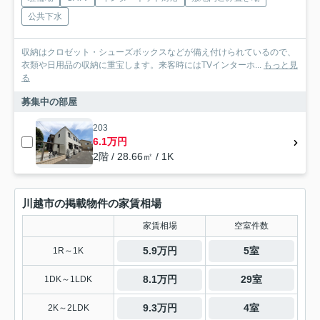
公共下水
収納はクロゼット・シューズボックスなどが備え付けられているので、
衣類や日用品の収納に重宝します。来客時にはTVインターホ...
もっと見
る
募集中の部屋
203
6.1万円
2階 / 28.66㎡ / 1K
川越市の掲載物件の家賃相場
家賃相場
空室件数
5.9万円
5室
1R～1K
8.1万円
29室
1DK～1LDK
9.3万円
4室
2K～2LDK