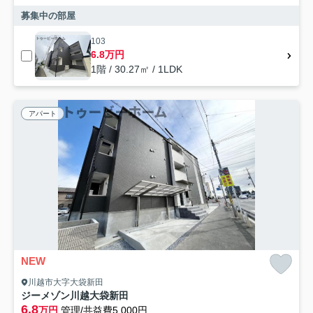
募集中の部屋
103
6.8万円
1階 / 30.27㎡ / 1LDK
アパート
NEW
川越市大字大袋新田
ジーメゾン川越大袋新田
6.8
万円
管理/共益費5,000円