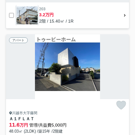
203
3.2万円
2階 / 15.40㎡ / 1R
アパート
川越市大字藤間
Ａ１ＦＬＡＴ
11.6
万円
管理/共益費5,000円
48.03㎡ (2LDK) /築15年 /2階建