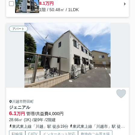
8.1万円
1階 / 50.48㎡ / 1LDK
アパート
川越市野田町
ジェニアル
6.1
万円
管理/共益費4,000円
28.66㎡ (1K) /築9年 /2階建
東武東上線「川越」駅 徒歩19分
東武東上線「川越市」駅 徒歩21分
駐輪場
CATV
インターネット対応
敷地内ごみ置き場