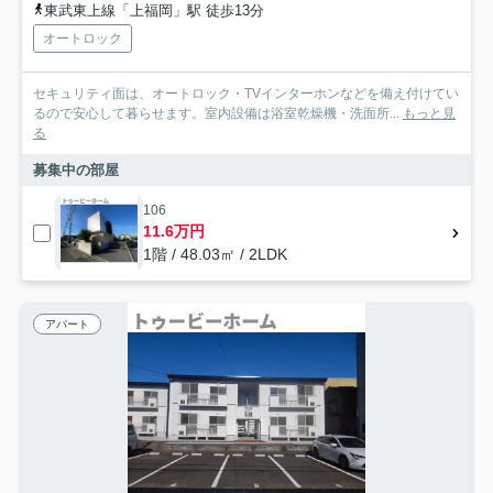
東武東上線「上福岡」駅 徒歩13分
オートロック
セキュリティ面は、オートロック・TVインターホンなどを備え付けてい
るので安心して暮らせます。室内設備は浴室乾燥機・洗面所...
もっと見
る
募集中の部屋
106
11.6万円
1階 / 48.03㎡ / 2LDK
アパート