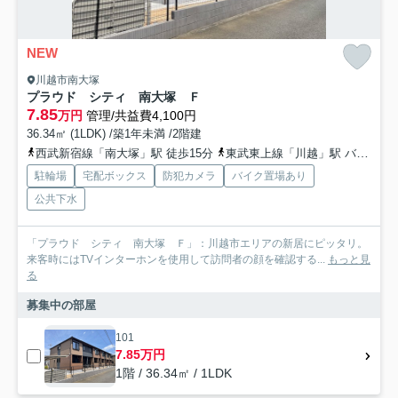
NEW
川越市南大塚
プラウド シティ 南大塚 Ｆ
7.85
万円
管理/共益費4,100円
36.34㎡ (1LDK) /築1年未満 /2階建
西武新宿線「南大塚」駅 徒歩15分
東武東上線「川越」駅 バス12分 「今福中台」 停歩7分
駐輪場
宅配ボックス
防犯カメラ
バイク置場あり
公共下水
「プラウド シティ 南大塚 Ｆ」：川越市エリアの新居にピッタリ。
来客時にはTVインターホンを使用して訪問者の顔を確認する...
もっと見
る
募集中の部屋
101
7.85万円
1階 / 36.34㎡ / 1LDK