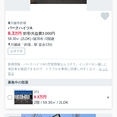
川越市的場
パークハイツA
8.3
万円
管理/共益費3,000円
59.30㎡ (2LDK) /築35年 /2階建
川越線「的場」駅 徒歩13分
公共下水
新着情報：パークハイツAの空室情報ならコチラ。インターホン越しに
来訪者を確認できるので、トラブルを事前に回避しやすくなり...
もっと
見る
募集中の部屋
201
8.3万円
2階 / 59.30㎡ / 2LDK