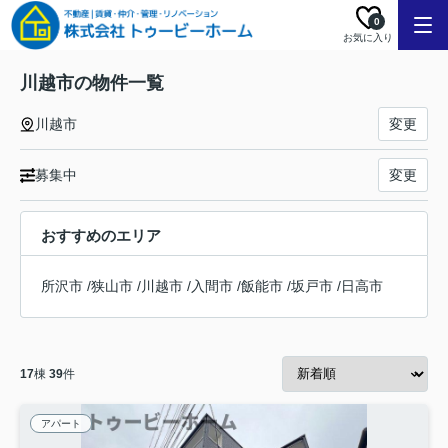
0
お気に入り
川越市の物件一覧
川越市
変更
募集中
変更
おすすめのエリア
所沢市
/
狭山市
/
川越市
/
入間市
/
飯能市
/
坂戸市
/
日高市
17
棟
39
件
アパート