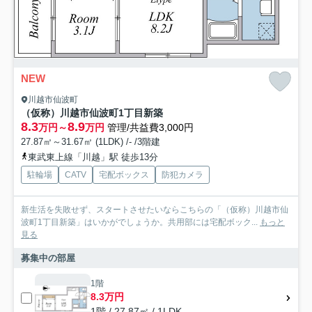
NEW
川越市仙波町
（仮称）川越市仙波町1丁目新築
8.3
8.9
万円～
万円
管理/共益費3,000円
27.87㎡～31.67㎡ (1LDK) /- /3階建
東武東上線「川越」駅 徒歩13分
駐輪場
CATV
宅配ボックス
防犯カメラ
新生活を失敗せず、スタートさせたいならこちらの「（仮称）川越市仙
波町1丁目新築」はいかがでしょうか。共用部には宅配ボック...
もっと
見る
募集中の部屋
1階
8.3万円
1階 / 27.87㎡ / 1LDK