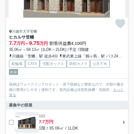
川越市大字笠幡
ヒカルサ笠幡
7.7
9.75
万円～
万円
管理/共益費4,100円
35.06㎡～58.13㎡ (1LDK～2LDK) /予定 /3階建
川越線「笠幡」駅 徒歩4分
東武東上線「鶴ヶ島」駅 バス24分 「笠幡駅（バス）」 停歩4分
駐輪場
CATV
宅配ボックス
防犯カメラ
公共下水
新築
収納はウォークインクロゼット・床下収納など豊富なので、衣類や履き
物の整理がしやすく便利です。室内設備は浴室乾燥機・洗面所...
もっと
見る
募集中の部屋
102
7.7万円
1階 / 35.06㎡ / 1LDK