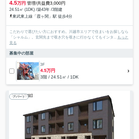
4.5
万円
管理/共益費3,000円
24.51㎡ (1DK) /築43年 /3階建
東武東上線「霞ヶ関」駅 徒歩4分
こだわりで選びたい方におすすめ。川越市エリアで住まいをお探しなら
「シャルム」。玄関先まで覗き穴を覗きに行かなくてもインタ...
もっと
見る
募集中の部屋
3F
4.5万円
3階 / 24.51㎡ / 1DK
アパート