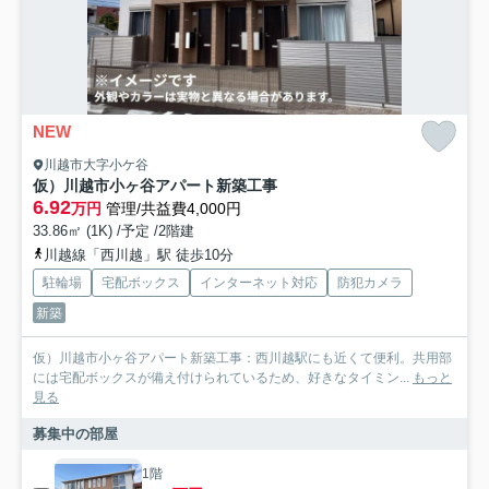
NEW
川越市大字小ケ谷
仮）川越市小ヶ谷アパート新築工事
6.92
万円
管理/共益費4,000円
33.86㎡ (1K) /予定 /2階建
川越線「西川越」駅 徒歩10分
駐輪場
宅配ボックス
インターネット対応
防犯カメラ
新築
仮）川越市小ヶ谷アパート新築工事：西川越駅にも近くて便利。共用部
には宅配ボックスが備え付けられているため、好きなタイミン...
もっと
見る
募集中の部屋
1階