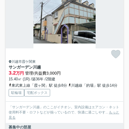
川越市霞ケ関東
サンガーデン川越
3.2
万円
管理/共益費3,000円
15.40㎡ (1R) /築36年 /2階建
東武東上線「霞ヶ関」駅 徒歩8分
川越線「的場」駅 徒歩14分
駐輪場
宅配ボックス
「サンガーデン川越」のここがイチオシ。室内設備はエアコン・ネット
使用料不要・ロフトなどが揃っているので、快適に過ごしやす...
もっと
見る
募集中の部屋