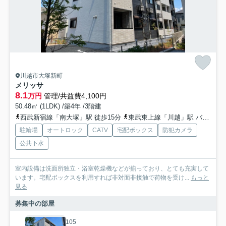
川越市大塚新町
メリッサ
8.1
万円
管理/共益費4,100円
50.48㎡ (1LDK) /築4年 /3階建
西武新宿線「南大塚」駅 徒歩15分
東武東上線「川越」駅 バス12分 「四都野台南」 停歩9分
駐輪場
オートロック
CATV
宅配ボックス
防犯カメラ
公共下水
室内設備は洗面所独立・浴室乾燥機などが揃っており、とても充実して
います。宅配ボックスを利用すれば非対面非接触で荷物を受け...
もっと
見る
募集中の部屋
105