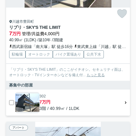
川越市豊田町
リブリ・SKY'S THE LIMIT
7
万円
管理/共益費4,000円
40.99㎡ (1LDK) /築10年 /3階建
西武新宿線「南大塚」駅 徒歩16分
東武東上線「川越」駅 徒歩30分
駐輪場
オートロック
バイク置場あり
公共下水
「リブリ・SKY'S THE LIMIT」のここがイチオシ。セキュリティ面は、
オートロック・TVインターホンなどを備え付...
もっと見る
募集中の部屋
302
7万円
3階 / 40.99㎡ / 1LDK
アパート