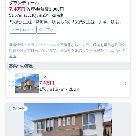
グランディール
7.4
万円
管理/共益費3,000円
51.57㎡ (2LDK) /築20年 /1階建
東武東上線「新河岸」駅 徒歩5分
東武東上線「川越」駅 徒歩27分車13分 4.4km
オートロック
公共下水
新着情報：グランディールの空室情報ならコチラ。収納も可能な洗面化
粧台が備え付けられています。来訪者を確認してから鍵を開け...
もっと
見る
募集中の部屋
202
7.4万円
1階 / 51.57㎡ / 2LDK
アパート