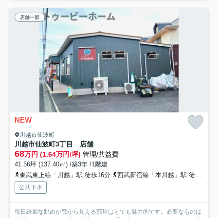
店舗一部
NEW
川越市仙波町
川越市仙波町3丁目 店舗
68
万円 (1.64万円/坪)
管理/共益費-
41.56坪 (137.40㎡) /築3年 /1階建
東武東上線「川越」駅 徒歩16分
西武新宿線「本川越」駅 徒歩19分
公共下水
毎日綺麗な眺めが窓から見える部屋はとても魅力的です。必要なものは