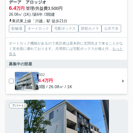
デーア アロッジオ
6.4
万円
管理/共益費3,500円
26.08㎡ (1K) /築6年 /3階建
東武東上線「川越」駅 徒歩21分
駐輪場
オートロック
宅配ボックス
防犯カメラ
公共下水
オートロック機能があるので来訪者は基本的に玄関先まで来ることがな
く安全面に優れております。共用部には宅配ボックスが備え付...
もっと
見る
募集中の部屋
302
6.4万円
3階 / 26.08㎡ / 1K
アパート