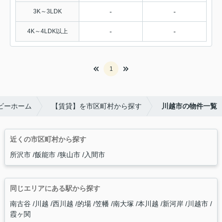
-
-
3K～3LDK
-
-
4K～4LDK以上
1
ビーホーム
【賃貸】を市区町村から探す
川越市の物件一覧
近くの市区町村から探す
所沢市
飯能市
狭山市
入間市
同じエリアにある駅から探す
南古谷
川越
西川越
的場
笠幡
南大塚
本川越
新河岸
川越市
霞ヶ関